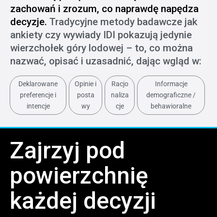
zachowań i zrozum, co naprawdę napędza
decyzje.
Tradycyjne metody badawcze jak
ankiety czy wywiady IDI pokazują jedynie
wierzchołek góry lodowej – to, co można
nazwać, opisać i uzasadnić, dając wgląd w:
Deklarowane
Opinie i
Racjo
Informacje
preferencje i
posta
naliza
demograficzne /
intencje
wy
cje
behawioralne
Zajrzyj pod
powierzchnię
każdej decyzji