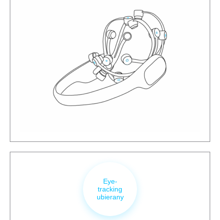
Eye-
tracking
ubierany