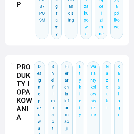
P
S /
g
an
za
ce
a
PO
r
dis
ku
i
pó
SM
a
ing
po
zi
łko
m
w
m
wa
y
e
ne
PRO
D
S
Hi
E
Wa
G
K
es
h
er
t
ria
a
a
DUK
ig
el
ar
y
nty
z
t
TY I
n
f
ch
k
kol
e
a
OPA
o
i
ia
i
ory
t
l
KOW
p
m
inf
e
sty
k
o
ANI
ak
p
or
t
cz
i
g
o
a
m
y
ne
i
A
w
c
ac
a
t
ji