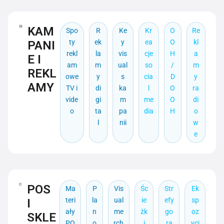
KAM
Spo
R
Ke
Kr
O
Re
ty
ek
y
ea
O
kl
PANI
rekl
la
vis
cje
H
a
E I
am
m
ual
so
/
m
REKL
owe
y
s
cia
D
y
AMY
TV i
di
ka
l
O
ra
vide
gi
m
me
O
di
o
ta
pa
dia
H
o
l
nii
w
e
POS
Ma
P
Vis
Śc
Str
Ek
teri
la
ual
ie
efy
sp
I
ały
n
me
żk
go
oz
SKLE
PO
o
rch
i
rą
ycj