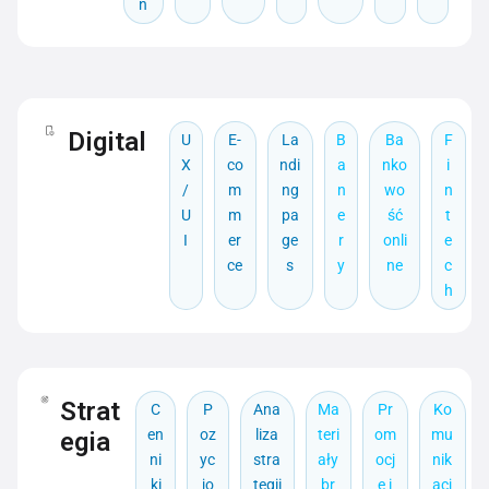
ń
Digital
U
E-
La
B
Ba
F
X
co
ndi
a
nko
i
/
m
ng
n
wo
n
U
m
pa
e
ść
t
I
er
ge
r
onli
e
ce
s
y
ne
c
h
Strat
C
P
Ana
Ma
Pr
Ko
en
oz
liza
teri
om
mu
egia
ni
yc
stra
ały
ocj
nik
ki
jo
tegii
br
e i
acj