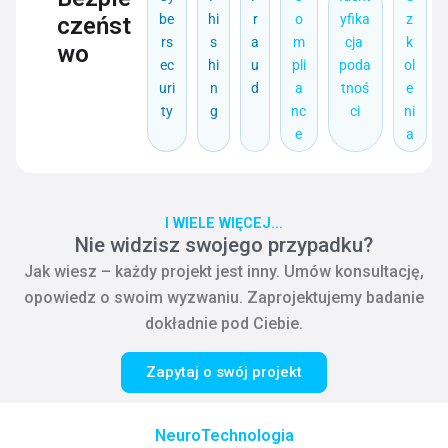
be
hi
r
o
yfika
z
czeńst
rs
s
a
m
cja
k
wo
ec
hi
u
pli
poda
ol
uri
n
d
a
tnoś
e
ty
g
nc
ci
ni
e
a
I WIELE WIĘCEJ...
Nie widzisz swojego przypadku?
Jak wiesz – każdy projekt jest inny. Umów konsultację,
opowiedz o swoim wyzwaniu. Zaprojektujemy badanie
dokładnie pod Ciebie.
Zapytaj o swój projekt
NeuroTechnologia