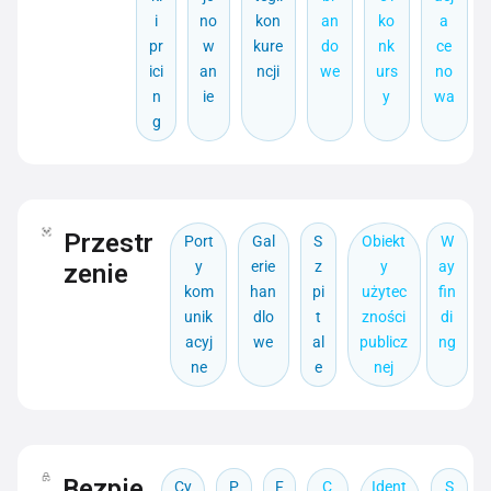
i
no
kon
an
ko
a
pr
w
kure
do
nk
ce
ici
an
ncji
we
urs
no
n
ie
y
wa
g
Przestr
Port
Gal
S
Obiekt
W
y
erie
z
y
ay
zenie
kom
han
pi
użytec
fin
unik
dlo
t
zności
di
acyj
we
al
publicz
ng
ne
e
nej
Bezpie
Cy
P
F
C
Ident
S