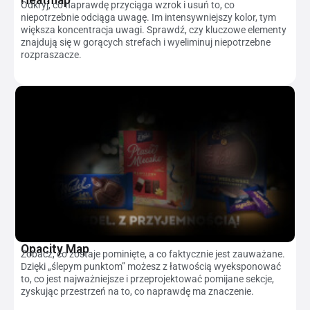
Odkryj, co naprawdę przyciąga wzrok i usuń to, co
niepotrzebnie odciąga uwagę. Im intensywniejszy kolor, tym
większa koncentracja uwagi. Sprawdź, czy kluczowe elementy
znajdują się w gorących strefach i wyeliminuj niepotrzebne
rozpraszacze.
Opacity Map
Zobacz, co zostaje pominięte, a co faktycznie jest zauważane.
Dzięki „ślepym punktom” możesz z łatwością wyeksponować
to, co jest najważniejsze i przeprojektować pomijane sekcje,
zyskując przestrzeń na to, co naprawdę ma znaczenie.